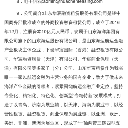
8
．电子信箱
:
admin@huachenleasing.com
9
．公司简介
:
山东华宸融资租赁股份有限公司是经中
国商务部批准成立的外商投资融资租赁公司，
成立于
2016
年
12
月，注册资本
10
亿元人民币，
隶属于山东海洋集团有
限公司旗下的山东海运股份有限公司，是山东海运航运金融
产业板块主体企业，下设华
宸国际（香港）融资租赁有限公
司、华宸融资租赁（天津）有限公司、华宸商业保理（天
津）有限公司等多家子
（分）
公司
。
山东华宸租赁
作为
我省
唯一一家以航运金融为主营业务的国有企业，
致力于
做
未来
海洋产业金融的引领者，
紧紧围绕航运金融产业定位，坚持
专业化、精细化、特色化、创新型
“专精特新”发展模式，打
造了
以青岛、济南为展业轴，以天津、海南为展业带，以经
营性租赁、融资租赁、商业保理为展业链，以亚洲、欧洲、
美洲、非洲、澳洲为展业区，形成了
“
一轴两带三链
四型
五