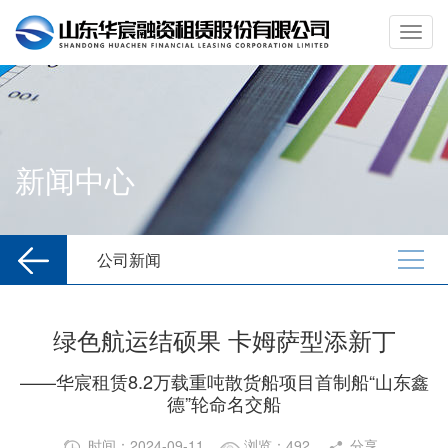
新闻中心
公司新闻
绿色航运结硕果 卡姆萨型添新丁
——华宸租赁8.2万载重吨散货船项目首制船“山东鑫
德”轮命名交船
时间：2024-09-11
浏览：492
分享