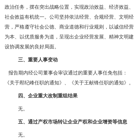
政治任务，
摆在
突出
战略位置，实现
政治效益、
经济效益、
社会
效益
有机统一。公司坚持依法经营
、合规经营、文明经
营
，
严格
遵守社会公德、商业道德
和
行业规则，以诚信
经营
为本、以优质服务为道，呈现出企业经营发展、精神文明建
设协调发展的良好局面。
三、重要人事变动
报告期内经公司董事会审议通过的重要人事任免包括：
《关于
邴纪峰
任职的通知》
、
《关于
王献锋
任职的通知》。
四、企业重大改制重组结果
无。
五、
通过产权市场转让企业产权
和企业增资等信息
无。