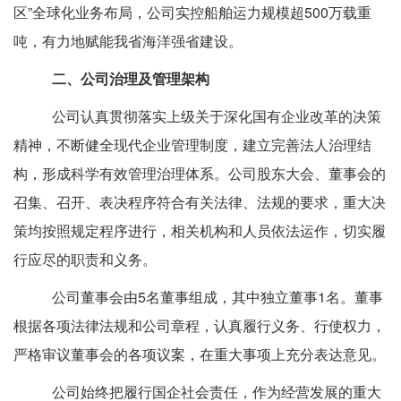
区
”
全球化业务布局
，公司实控船舶运力规模超
500
万载重
吨，有力地赋能我省海洋强省建设
。
二、公司治理及管理架构
公司
认真贯彻
落实
上级关于
深化国有企业改革
的决策
精神
，不断健全现代企业管理制度，
建立
完善法人治理结
构，
形成科学
有效
管理
治理体系。公司股东大会、董事会的
召集、召开、表决程序符合有关法律、法规的要求，重大决
策均按照规定程序进行，相关机构和人员依法运作，切实履
行应尽的职责和义务。
公司董事会由
5
名董事组成，
其中
独立
董事
1
名。董事
根据各项法律法规和公司章程，认真履行义务、行使权力，
严格审议董事会的各项议案，在重大事项上充分表达意见
。
公司
始终把履行国企
社会责任
，作为经营发展的重大