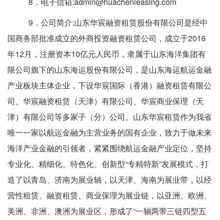
8
．电子信箱
:
admin@huachenleasing.com
9
．公司简介
:
山东华宸融资租赁股份有限公司是经中
国商务部批准成立的外商投资融资租赁公司，
成立于
2016
年
12
月，注册资本
10
亿元人民币，
隶属于山东海洋集团有
限公司旗下的山东海运股份有限公司，是山东海运航运金融
产业板块主体企业，下设华
宸国际（香港）融资租赁有限公
司、华宸融资租赁（天津）有限公司、华宸商业保理（天
津）有限公司等多家子
（分）
公司
。
山东华宸租赁
作为
我省
唯一一家以航运金融为主营业务的国有企业，
致力于
做
未来
海洋产业金融的引领者，
紧紧围绕航运金融产业定位，坚持
专业化、精细化、特色化、创新型
“专精特新”发展模式，打
造了
以青岛、济南为展业轴，以天津、海南为展业带，以经
营性租赁、融资租赁、商业保理为展业链，以亚洲、欧洲、
美洲、非洲、澳洲为展业区，形成了
“
一轴两带三链
四型
五