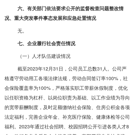
六、有关部门依法要求公开的监督检查问题整改情
况、重大突发事件事态发展和应急处置情况
无。
七、
企业履行社会责任情况
（一）人才队伍建设情况
截至
2023
年
12
月
31
日，
公司员工总数
31
人。公司严
格遵守劳动用工各项法律法规，劳动合同签订率
100%
，
社
会保险覆盖率为
100%
，
严格落实职工带薪休假制度，优化
以任职资格
为杠杆
、
以
岗位职责为基础、以工作业绩为导向
的宽带薪酬制度，及时足额缴纳社会保险、住房公积金各项
法定福利，完善企业年金、补充医疗保险、健康体检等公司
福利。
2023
年通过社会招聘、校园招聘公开引进各类人才
8